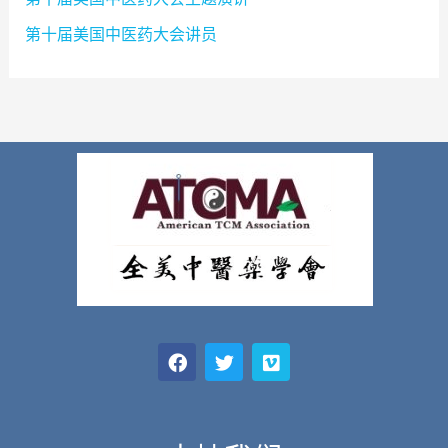
第十届美国中医药大会讲员
F
T
V
a
w
i
c
i
m
e
t
e
b
t
o
o
e