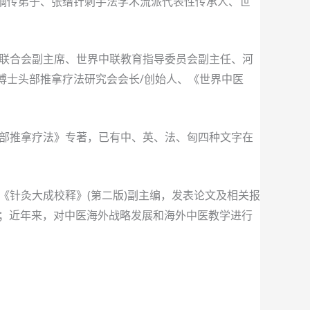
授嫡传弟子、张缙针刺手法学术流派代表性传承人、世
联合会副主席、世界中联教育指导委员会副主任、河
博士头部推拿疗法研究会会长/创始人、《世界中医
部推拿疗法》专著，已有中、英、法、匈四种文字在
《针灸大成校释》(第二版)副主编，发表论文及相关报
究；近年来，对中医海外战略发展和海外中医教学进行