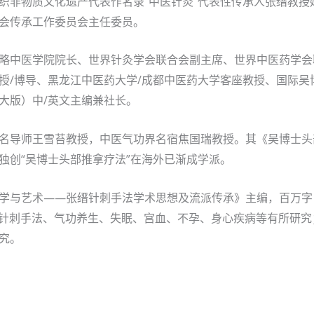
织非物质文化遗产代表作名录”中医针灸”代表性传承人张缙教
会传承工作委员会主任委员。
略中医学院院长、世界针灸学会联合会副主席、世界中医药学会
授/博导、黑龙江中医药大学/成都中医药大学客座教授、国际吴
大版）中/英文主编兼社长。
名导师王雪苔教授，中医气功界名宿焦国瑞教授。其《吴博士头
独创“吴博士头部推拿疗法”在海外已渐成学派。
学与艺术——张缙针刺手法学术思想及流派传承》主编，百万字
。对针刺手法、气功养生、失眠、宫血、不孕、身心疾病等有所研
究。