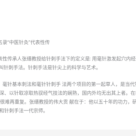
录“中医针灸”代表性传
性传承人张缙教授给针刺手法下的定义是: 用毫针激发起穴内经
术叫针刺手法。针刺手法是针尖上的科学与艺术。
：毫针基本刺法和毫针针刺手 法两个项目的第一起草人，是当代
精深、以针取凉取热驭经气技法的娴熟，国内外均无出其上者。
现很难再重复。张缙教授的伟大贡 献在于：他以五十年的功力，研
人和针刺手法一代宗师。