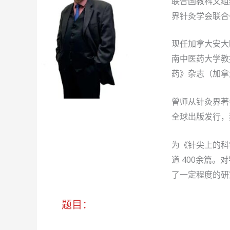
联合国教科文组
界针灸学会联合
现任加拿大安大
南中医药大学教
药》杂志（加拿
曾师从针灸界著
全球出版发行，
为《针尖上的科
道 400余篇
了一定程度的研
题目：